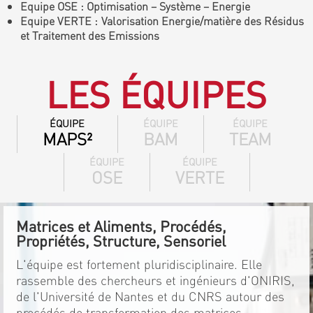
Equipe OSE : Optimisation – Système – Energie
Equipe VERTE : Valorisation Energie/matière des Résidus
et Traitement des Emissions
LES ÉQUIPES
ÉQUIPE
ÉQUIPE
ÉQUIPE
MAPS²
BAM
TEAM
ÉQUIPE
ÉQUIPE
OSE
VERTE
Matrices et Aliments, Procédés,
Propriétés, Structure, Sensoriel
L'équipe est fortement pluridisciplinaire. Elle
rassemble des chercheurs et ingénieurs d'ONIRIS,
de l'Université de Nantes et du CNRS autour des
procédés de transformation des matrices