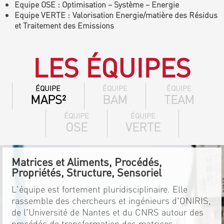
Equipe OSE : Optimisation – Système – Energie
Equipe VERTE : Valorisation Energie/matière des Résidus
et Traitement des Emissions
LES ÉQUIPES
ÉQUIPE
ÉQUIPE
ÉQUIPE
MAPS²
BAM
TEAM
ÉQUIPE
ÉQUIPE
OSE
VERTE
Matrices et Aliments, Procédés,
Propriétés, Structure, Sensoriel
L'équipe est fortement pluridisciplinaire. Elle
rassemble des chercheurs et ingénieurs d'ONIRIS,
de l'Université de Nantes et du CNRS autour des
procédés de transformation des matrices