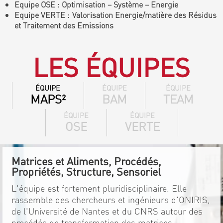
Equipe OSE : Optimisation – Système – Energie
Equipe VERTE : Valorisation Energie/matière des Résidus
et Traitement des Emissions
LES ÉQUIPES
ÉQUIPE
ÉQUIPE
ÉQUIPE
MAPS²
BAM
TEAM
ÉQUIPE
ÉQUIPE
OSE
VERTE
Matrices et Aliments, Procédés,
Propriétés, Structure, Sensoriel
L'équipe est fortement pluridisciplinaire. Elle
rassemble des chercheurs et ingénieurs d'ONIRIS,
de l'Université de Nantes et du CNRS autour des
procédés de transformation des matrices