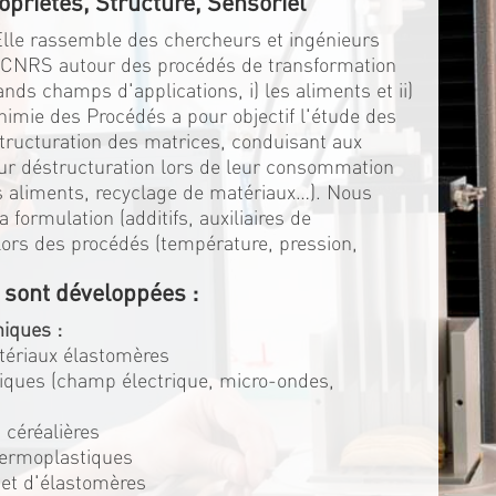
opriétés, Structure, Sensoriel
 Elle rassemble des chercheurs et ingénieurs
u CNRS autour des procédés de transformation
ds champs d'applications, i) les aliments et ii)
himie des Procédés a pour objectif l'étude des
structuration des matrices, conduisant aux
eur déstructuration lors de leur consommation
es aliments, recyclage de matériaux…). Nous
 formulation (additifs, auxiliaires de
s lors des procédés (température, pression,
 sont développées :
iques :
atériaux élastomères
triques (champ électrique, micro-ondes,
 céréalières
hermoplastiques
 et d'élastomères