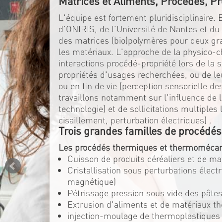
Matrices et Aliments, Procédés, Pr
L'équipe est fortement pluridisciplinaire.
d'ONIRIS, de l'Université de Nantes et d
des matrices (bio)polymères pour deux gran
les matériaux. L'approche de la physico-c
interactions procédé-propriété lors de la 
propriétés d'usages recherchées, ou de l
ou en fin de vie (perception sensorielle d
travaillons notamment sur l'influence de la
technologie) et de sollicitations multiple
cisaillement, perturbation électriques) .
Trois grandes familles de procédés
Les procédés thermiques et thermomécan
Cuisson de produits céréaliers et de m
Cristallisation sous perturbations élec
magnétique)
Pétrissage pression sous vide des pâtes
Extrusion d'aliments et de matériaux t
injection-moulage de thermoplastiques