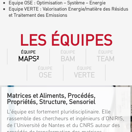
Equipe OSE : Optimisation – Système – Energie
Equipe VERTE : Valorisation Energie/matière des Résidus
et Traitement des Emissions
LES ÉQUIPES
ÉQUIPE
ÉQUIPE
ÉQUIPE
MAPS²
BAM
TEAM
ÉQUIPE
ÉQUIPE
OSE
VERTE
Matrices et Aliments, Procédés,
Propriétés, Structure, Sensoriel
L'équipe est fortement pluridisciplinaire. Elle
rassemble des chercheurs et ingénieurs d'ONIRIS,
de l'Université de Nantes et du CNRS autour des
procédés de transformation des matrices