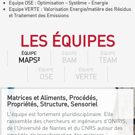
Equipe OSE : Optimisation – Système – Energie
Equipe VERTE : Valorisation Energie/matière des Résidus
et Traitement des Emissions
LES ÉQUIPES
ÉQUIPE
ÉQUIPE
ÉQUIPE
MAPS²
BAM
TEAM
ÉQUIPE
ÉQUIPE
OSE
VERTE
Matrices et Aliments, Procédés,
Propriétés, Structure, Sensoriel
L'équipe est fortement pluridisciplinaire. Elle
rassemble des chercheurs et ingénieurs d'ONIRIS,
de l'Université de Nantes et du CNRS autour des
procédés de transformation des matrices