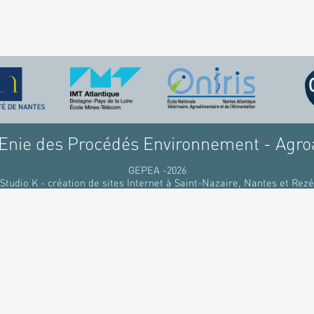
nie des Procédés Environnement - Agro
GEPEA -2026
Studio K - création de sites Internet à Saint-Nazaire, Nantes et Rezé