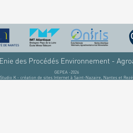
nie des Procédés Environnement - Agro
GEPEA -2026
Studio K - création de sites Internet à Saint-Nazaire, Nantes et Rezé