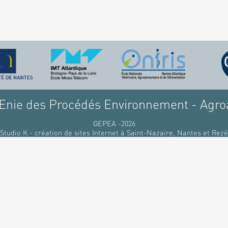
nie des Procédés Environnement - Agro
GEPEA -2026
Studio K - création de sites Internet à Saint-Nazaire, Nantes et Rezé