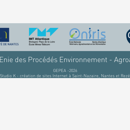
nie des Procédés Environnement - Agro
GEPEA -2026
Studio K - création de sites Internet à Saint-Nazaire, Nantes et Rezé