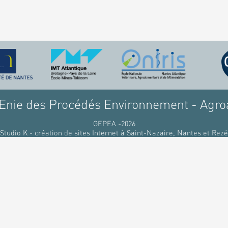
nie des Procédés Environnement - Agro
GEPEA -2026
Studio K - création de sites Internet à Saint-Nazaire, Nantes et Rezé