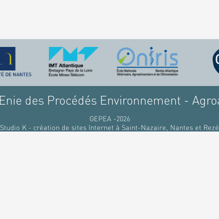
nie des Procédés Environnement - Agro
GEPEA -2026
Studio K - création de sites Internet à Saint-Nazaire, Nantes et Rezé