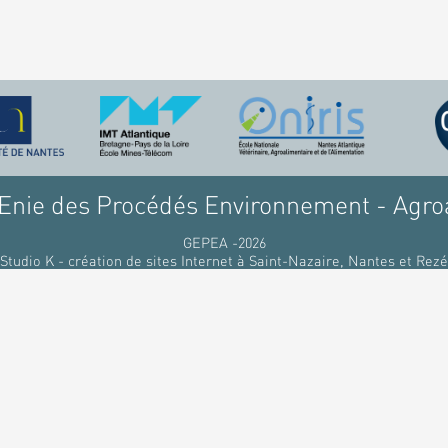
nie des Procédés Environnement - Agro
GEPEA -2026
Studio K - création de sites Internet à Saint-Nazaire, Nantes et Rezé