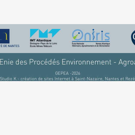
nie des Procédés Environnement - Agro
GEPEA -2026
Studio K - création de sites Internet à Saint-Nazaire, Nantes et Rezé